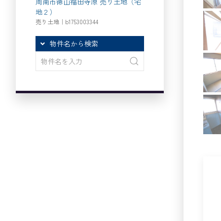
周南市徳山福田寺原 売り土地（宅
地２）
売り土地｜b1753003344
物件名から検索