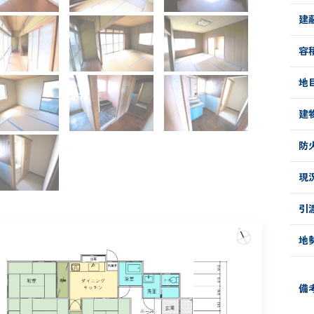
建
容
地
建
防
現
引
地
備