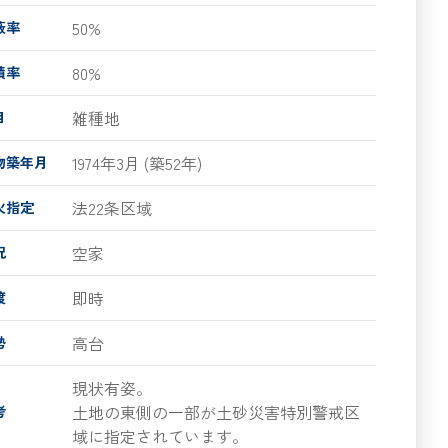
50%
蔽率
80%
積率
雑種地
目
1974年3月 (築52年)
物築年月
法22条区域
火指定
空家
況
即時
渡
高台
勢
現状有姿。
土地の東側の一部が土砂災害特別警戒区
考
域に指定されています。