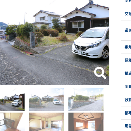
学
交
道
敷
建
構
間
設
都
用