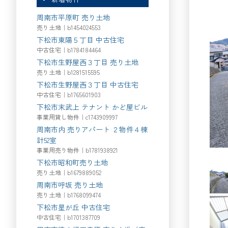
周南市平原町 売り土地
売り土地｜b1454024553
下松市東陽５丁目 中古住宅
中古住宅｜b1784184464
下松市生野屋西３丁目 売り土地
売り土地｜b1281515595
下松市生野屋西３丁目 中古住宅
中古住宅｜b1765601903
下松市末武上 テナント かど屋ビル
事業用貸し物件｜c1743909997
周南市内 売りアパート ２物件４棟
計52室
事業用売り物件｜b1781938921
下松市昭和町売り土地
売り土地｜b1679889052
周南市呼坂 売り土地
売り土地｜b1768099474
下松市星が丘 中古住宅
中古住宅｜b1701387709