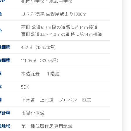
花岡小学校・末武中学校
校区
ＪＲ岩徳線 生野屋駅より1000m
通
西側 公道6.0ｍ幅の道路に約14ｍ接道
路
東側公道3.5～4.0ｍの道路に約14ｍ接道
452㎡（136.73坪）
地面積
111.05㎡（33.59坪）
物面積
木造瓦葺
１階建
造
5DK
取
下水道 上水道 プロパン 電気
備
市街化区域
市計画
第一種低層住居専用地域
途地域