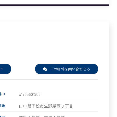
ド
この物件を問い合わせる
b1765601903
ID
山口県下松市生野屋西３丁目
在地