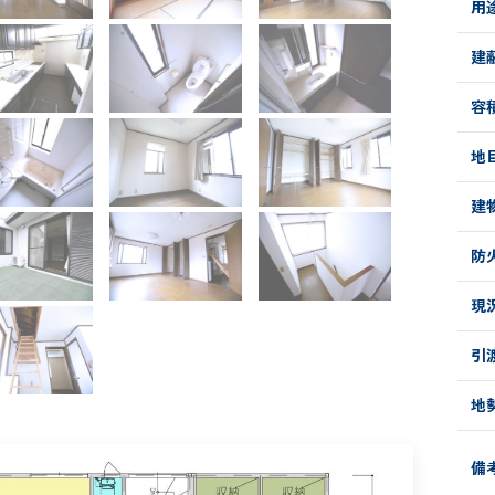
用
建
容
地
建
防
現
引
地
備