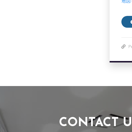
地図
P
CONTACT U