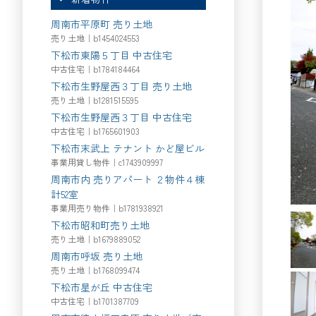
周南市平原町 売り土地
売り土地｜b1454024553
下松市東陽５丁目 中古住宅
中古住宅｜b1784184464
下松市生野屋西３丁目 売り土地
売り土地｜b1281515595
下松市生野屋西３丁目 中古住宅
中古住宅｜b1765601903
下松市末武上 テナント かど屋ビル
事業用貸し物件｜c1743909997
周南市内 売りアパート ２物件４棟
計52室
事業用売り物件｜b1781938921
下松市昭和町売り土地
売り土地｜b1679889052
周南市呼坂 売り土地
売り土地｜b1768099474
下松市星が丘 中古住宅
中古住宅｜b1701387709