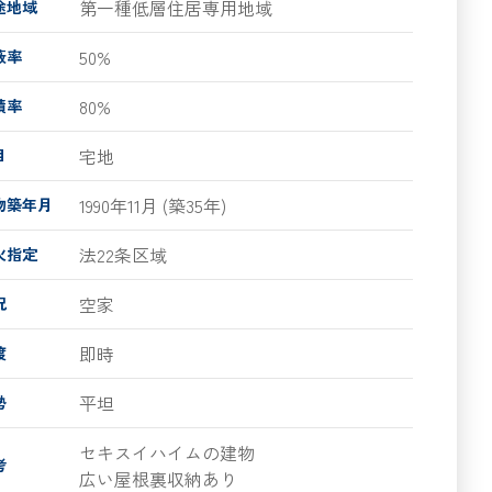
第一種低層住居専用地域
途地域
50%
蔽率
80%
積率
宅地
目
1990年11月 (築35年)
物築年月
法22条区域
火指定
空家
況
即時
渡
平坦
勢
セキスイハイムの建物
考
広い屋根裏収納あり