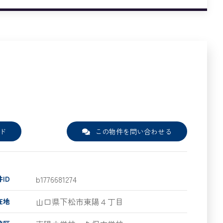
ド
この物件を問い合わせる
b1776681274
ID
山口県下松市東陽４丁目
在地