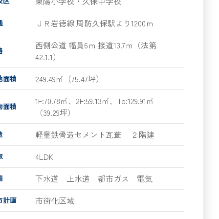
東陽小学校・久保中学校
校区
ＪＲ岩徳線 周防久保駅より1200ｍ
通
西側公道 幅員6ｍ 接道13.7ｍ（法第
路
42.1.1）
249.49㎡（75.47坪）
地面積
1F:70.78㎡、2F:59.13㎡、To:129.91㎡
物面積
（39.29坪）
軽量鉄骨造セメント瓦葺
２階建
造
4LDK
取
下水道 上水道 都市ガス 電気
備
市街化区域
市計画