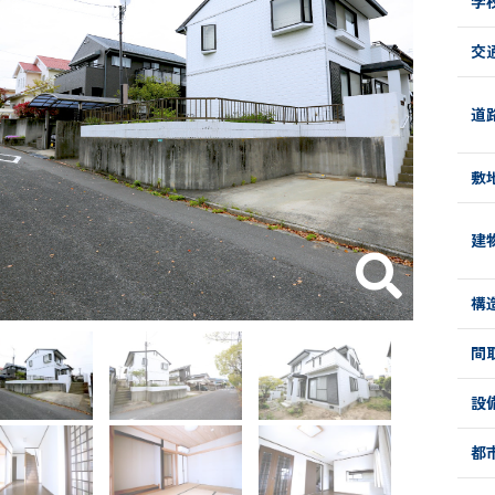
学
交
道
敷
建
構
間
設
都