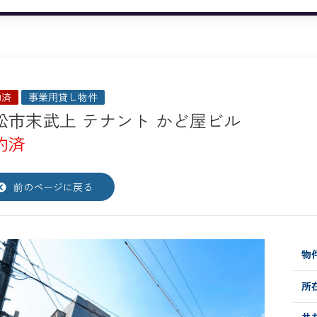
約済
事業用貸し物件
松市末武上 テナント かど屋ビル
約済
前のページに戻る
物件
所
共