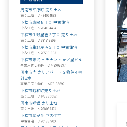
周南市平原町 売り土地
売り土地｜b1454024553
下松市東陽５丁目 中古住宅
中古住宅｜b1784184464
下松市生野屋西３丁目 売り土地
売り土地｜b1281515595
下松市生野屋西３丁目 中古住宅
中古住宅｜b1765601903
下松市末武上 テナント かど屋ビル
事業用貸し物件｜c1743909997
周南市内 売りアパート ２物件４棟
計52室
事業用売り物件｜b1781938921
下松市昭和町売り土地
売り土地｜b1679889052
周南市呼坂 売り土地
売り土地｜b1768099474
下松市星が丘 中古住宅
中古住宅｜b1701387709