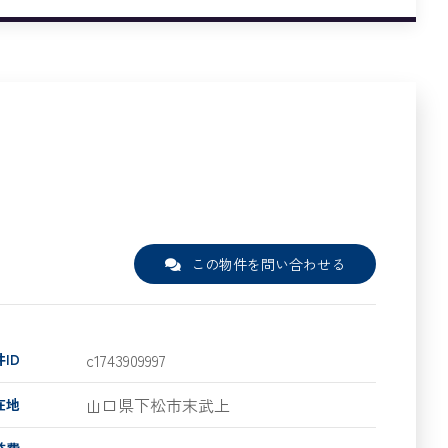
この物件を問い合わせる
c1743909997
ID
山口県下松市末武上
在地
益費