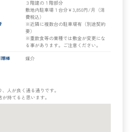
３階建の１階部分
敷地内駐車場１台分￥3,850円/月（消
費税込）
※近隣に複数台の駐車場有（別途契約
考
要）
※重飲食等の業種では敷金が変更にな
る事があります。ご注意ください。
媒介
引態様
り、人が良く通る通りです。
店が持てると思います。