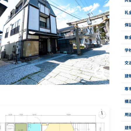
礼
保
敷
学
交
建
専
構
用
建