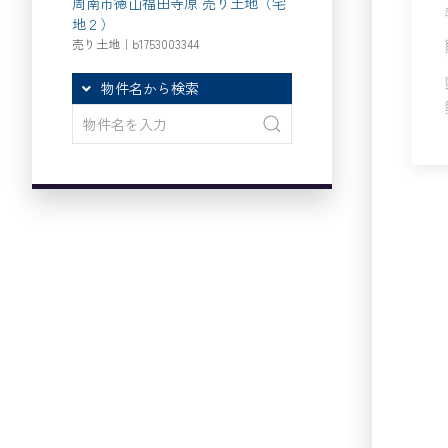
周南市徳山福田寺原 売り土地（宅
地２）
売り土地｜b1753003344
物件名から検索