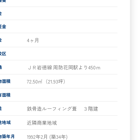
金
証金
4ヶ月
金
校区
ＪＲ岩徳線 周防花岡駅より450ｍ
通
72.50㎡（21.93坪）
物面積
有面積
鉄骨造ルーフィング葺
３階建
造
近隣商業地域
途地域
1992年2月 (築34年)
物築年月