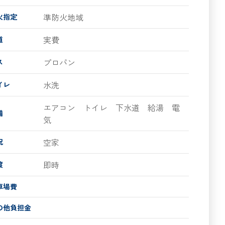
準防火地域
火指定
実費
道
プロパン
ス
水洗
イレ
エアコン トイレ 下水道 給湯 電
備
気
空家
況
即時
渡
車場費
の他負担金