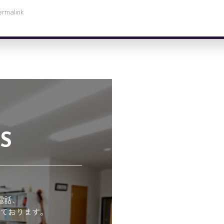
ermalink
S
電話、
ております。