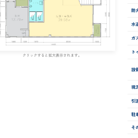
防
水
ガ
ト
クリックすると拡大表示されます。
設
現
引
駐
そ