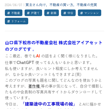
2024/06/07｜
買主さん向け，不動産の買い方，不動産の売買
不動産
戸建て
新築
中古
マンション
リフォーム
山口県下松市の不動産会社 株式会社アイアセット
のブログです
。
AI
ここ最近、巷でも
の話をよく聞く様になりました。
ChatGPT
仕事で
使ってる人もいるかと思います。
私も使いますが、良いヒント程度にしか考えてません
が、なかなか良いツッコミもできますよ(笑)
このブログの写真も題名に関してどんなのを使おうかと
考えますが、
著作権
等の事が気になって、自分で撮影し
たものや会員制の写真共有サイトからダウンロードして
使っています。
「建築途中の工事現場の絵」
今日は、
とAIに描かせ