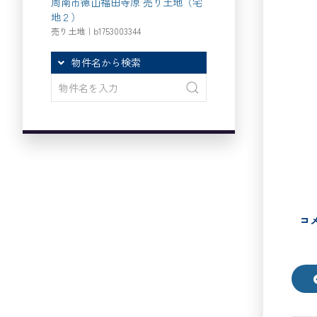
周南市徳山福田寺原 売り土地（宅
地２）
売り土地｜b1753003344
物件名から検索
コ