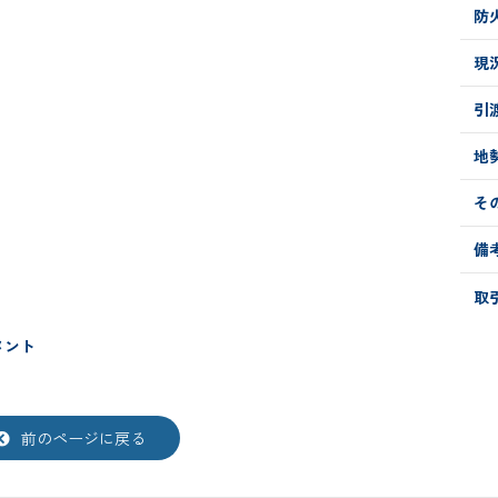
防
現
引
地
そ
備
取
メント
前のページに戻る