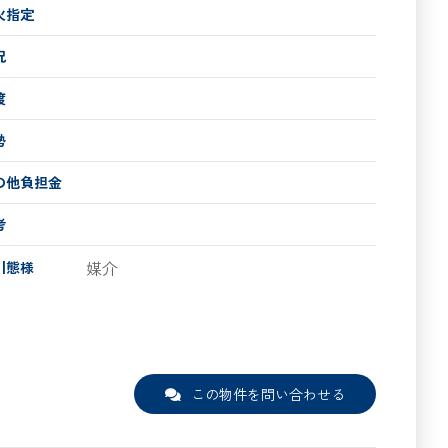
火指定
況
渡
勢
の他負担金
考
媒介
引態様
この物件を問い合わせる