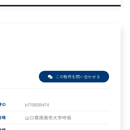
この物件を問い合わせる
b1768099474
ID
山口県周南市大字呼坂
在地
単価