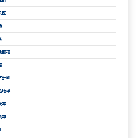
校区
通
路
地面積
備
市計画
途地域
蔽率
積率
目