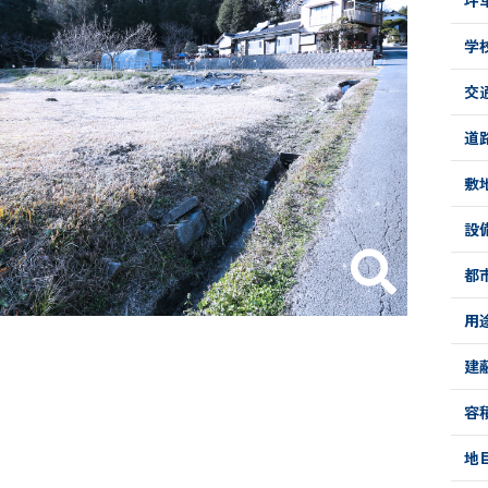
学
交
道
敷
設
都
用
建
容
地