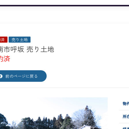
約済
売り土地
南市呼坂 売り土地
約済
前のページに戻る
物件
所
坪