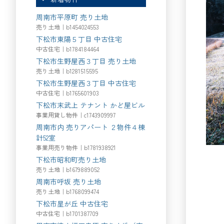
周南市平原町 売り土地
売り土地｜b1454024553
下松市東陽５丁目 中古住宅
中古住宅｜b1784184464
下松市生野屋西３丁目 売り土地
売り土地｜b1281515595
下松市生野屋西３丁目 中古住宅
中古住宅｜b1765601903
下松市末武上 テナント かど屋ビル
事業用貸し物件｜c1743909997
周南市内 売りアパート ２物件４棟
計52室
事業用売り物件｜b1781938921
下松市昭和町売り土地
売り土地｜b1679889052
周南市呼坂 売り土地
売り土地｜b1768099474
下松市星が丘 中古住宅
中古住宅｜b1701387709