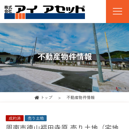
不動産物件情報
トップ
不動産物件情報
成約済
売り土地
周南市徳山福田寺原 売り土地（宅地